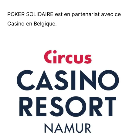
POKER SOLIDAIRE est en partenariat avec ce
Casino en Belgique.