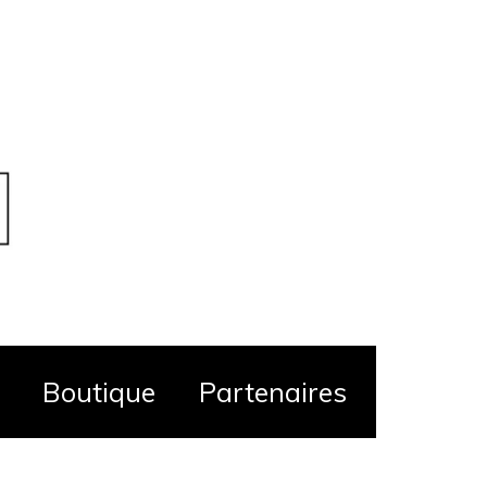
Boutique
Partenaires