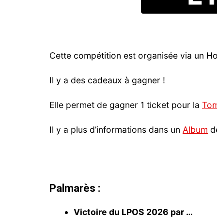
Cette compétition est organisée via un 
Il y a des cadeaux à gagner !
Elle permet de gagner 1 ticket pour la
Tom
Il y a plus d’info
rmations dans un
Album
de
Palmarès :
Victoire du LPOS 2026 par …