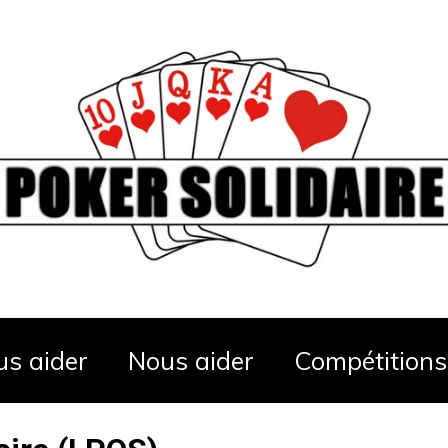
us aider
Nous aider
Compétitions